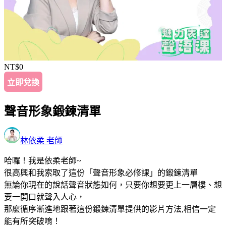
NT$0
立即兌換
聲音形象鍛鍊清單
林依柔 老師
哈囉！我是依柔老師~
很高興和我索取了這份「聲音形象必修課」的鍛鍊清單
無論你現在的說話聲音狀態如何，只要你想要更上一層樓、想
要一開口就聲入人心，
那麼循序漸進地跟著這份鍛鍊清單提供的影片方法,相信一定
能有所突破唷！