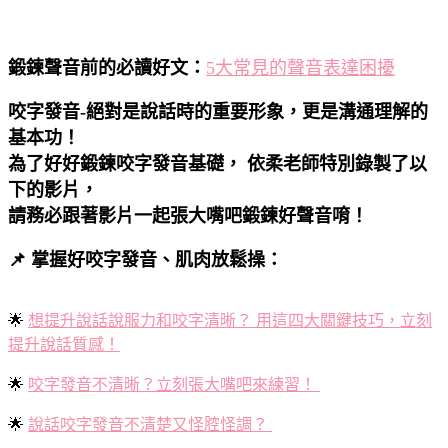
鍛鍊聲音前的必讀好文：
5大常見的聲音表達困擾
咬字發音-絕對是說話時的重要形象，更是溝通理解的
基本功！
為了好好鍛鍊咬字發音基礎， 依柔老師特別錄製了以
下的影片，
請務必跟著影片一起張大嘴吧鍛鍊好聲音唷！
📌 掌握好咬字發音、肌肉放鬆操：
🌟
想提升說話說服力和咬字清晰？ 用這四大關鍵技巧，立刻
提升說話質感！
🌟
咬字發音不清晰？立刻張大嘴吧來練習！
🌟
說話咬字發音不清楚又怪腔怪調？