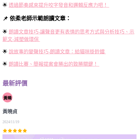
🌟
透過節奏感來提升咬字發音和邏輯反應力吧！
📌 依柔老師示範朗讀文章：
🌟
朗讀文章技巧-讓聲音更有表情的思考方式與分析技巧、示
範文-減塑做環保
🌟
說故事的變聲技巧-朗讀文章：給貓咪掛鈴鐺
🌟
朗讀比賽、簡報提案會勝出的致勝關鍵！
最新評價
黃曉
黃曉貞
2024/11/19